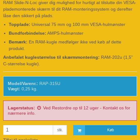
RAM Slide-N-Loc giver dig mulighed for hurtigt at tilslutte din VESA-
plademonterede skærm til dit RAM-monteringssystem og derefter
låse den sikkert på plads.
Topplade:
Universal 75 mm og 100 mm VESA-hulmønster
Bundforbindelse:
AMPS-hulmønster
Bemærk:
En RAM-kugle medfølger ikke ved køb af dette
produkt.
Anbefalet kuglestørrelse til skærmmontering:
RAM-202u (1,5"
C-størrelse kugle).
Model/Varenr.:
RAP-315U
Vægt:
0,25
kg.
Lagerstatus:
Ved Restordre op til 12 uger - Kontakt os for
nærmere info.
stk.
Køb
Tilføj til ønskeliste