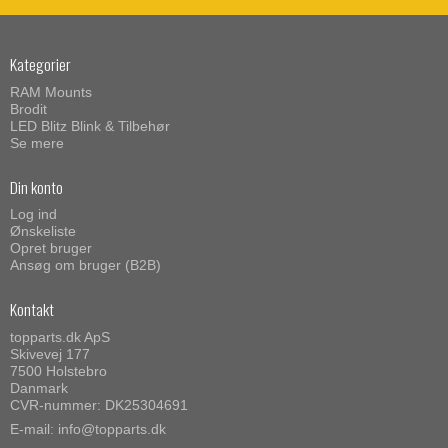
Kategorier
RAM Mounts
Brodit
LED Blitz Blink & Tilbehør
Se mere
Din konto
Log ind
Ønskeliste
Opret bruger
Ansøg om bruger (B2B)
Kontakt
topparts.dk ApS
Skivevej 177
7500 Holstebro
Danmark
CVR-nummer: DK25304691
E-mail
:
info@topparts.dk