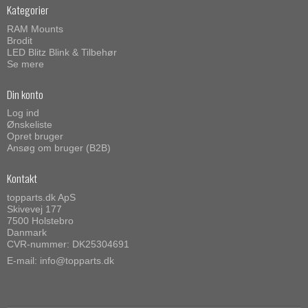
Kategorier
RAM Mounts
Brodit
LED Blitz Blink & Tilbehør
Se mere
Din konto
Log ind
Ønskeliste
Opret bruger
Ansøg om bruger (B2B)
Kontakt
topparts.dk ApS
Skivevej 177
7500 Holstebro
Danmark
CVR-nummer: DK25304691
E-mail
:
info@topparts.dk