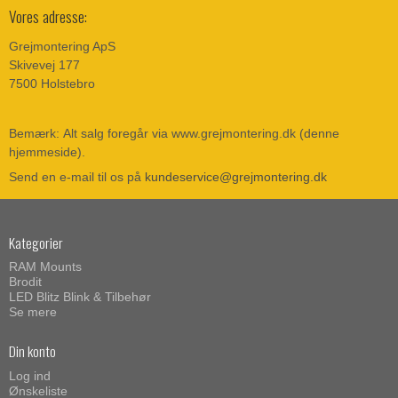
Vores adresse:
Grejmontering ApS
Skivevej 177
7500 Holstebro
Bemærk: Alt salg foregår via www.grejmontering.dk (denne
hjemmeside).
Send en e-mail til os på
kundeservice@grejmontering.dk
Kategorier
RAM Mounts
Brodit
LED Blitz Blink & Tilbehør
Se mere
Din konto
Log ind
Ønskeliste