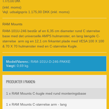
1.175,00 DKK
(inkl. moms)
Vejl. udsalgspris 1.175,00 DKK
(inkl. moms)
RAM Mounts
RAM-101U-246 består af en 6,35 cm diameter rund C størrelse
base med det universelle AMPS hulmønster, en lang længde C-
størrelse arm og en 12,1 cm firkantet plade med VESA 100 X 100
& 70 X 70 hulmønster med en C-størrelse Kugle.
Model/Varenr.:
RAM-101U-D-246-PAKKE
Vægt:
0,69
kg.
PRODUKTER I PAKKEN:
1 x
RAM Mounts C-kugle med rund monteringsbase
1 x
RAM Mounts C-størrelse arm - lang