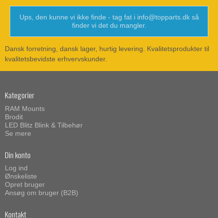
Ups, den kunne vi ikke finde - tag fat i info@topparts.dk så
finder vi det du mangler.
Dansk forretning, dansk lager, hurtig levering. Kvalitetsprodukter til
kvalitetsbevidste erhvervskunder.
Kategorier
RAM Mounts
Brodit
LED Blitz Blink & Tilbehør
Se mere
Din konto
Log ind
Ønskeliste
Opret bruger
Ansøg om bruger (B2B)
Kontakt