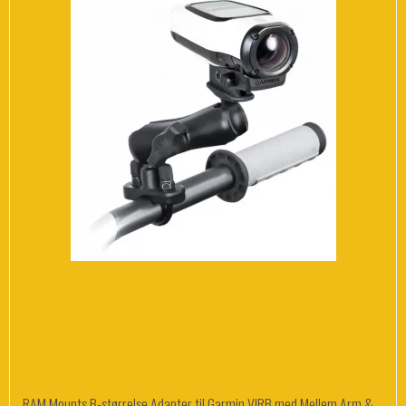
RAM Mounts B-størrelse Adapter til Garmin VIRB med Mellem Arm &